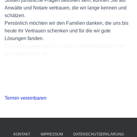
Sollten juristische Fragen betroffen sein, können Sie auf
Anwälte und Notare vertrauen, die wir lange kennen und
schätzen.
Persönlich möchten wir den Familien danken, die uns bis
heute ihr Vertrauen schenken und für die wir gute
Lösungen fanden.
Sie interessieren sich für unsere Serviceleistungen? Wir
sind stets für Sie da!
Um Ihnen die perfekte Lösung bieten zu können, benötigen
wir genaue Informationen zu Ihren Anforderungen. Teilen
Sie uns mit, wonach Sie suchen und Sie erhalten die
bestmögliche Unterstützung.
Termin vereinbaren
KONTAKT
IMPRESSUM
DATENSCHUTZERKLÄRUNG