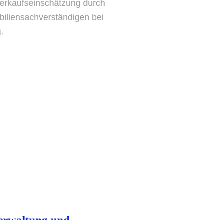
erkaufseinschätzung durch
iliensachverständigen bei
.