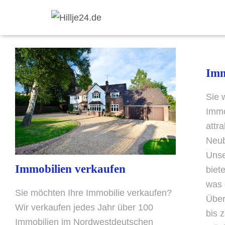
Imm
Sie 
Immo
attr
Neub
Unse
Immobilien verkaufen
biet
was 
Sie möchten Ihre Immobilie verkaufen?
Über
Wir verkaufen jedes Jahr über 100
bis 
Immobilien im Nordwestdeutschen