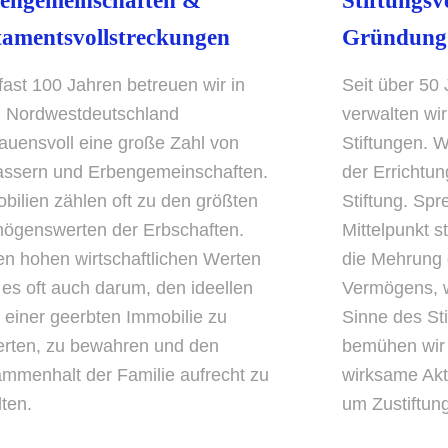
engemeinschaften &
Stiftungs
tamentsvollstreckungen
Gründung
 fast 100 Jahren betreuen wir in
Seit über 50
 Nordwestdeutschland
verwalten wi
rauensvoll eine große Zahl von
Stiftungen. W
assern und Erbengemeinschaften.
der Errichtu
bilien zählen oft zu den größten
Stiftung. Spr
ögenswerten der Erbschaften.
Mittelpunkt s
n hohen wirtschaftlichen Werten
die Mehrung 
 es oft auch darum, den ideellen
Vermögens, 
 einer geerbten Immobilie zu
Sinne des Sti
rten, zu bewahren und den
bemühen wir 
mmenhalt der Familie aufrecht zu
wirksame Ak
lten.
um Zustiftun