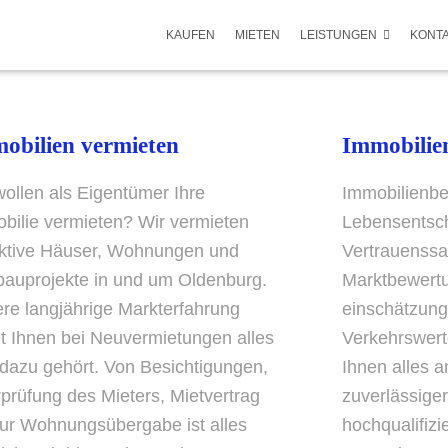
KAUFEN
MIETEN
LEISTUNGEN
KONT
obilien vermieten
Immobilie
wollen als Eigentümer Ihre
Immobilienbe
bilie vermieten? Wir vermieten
Lebensentsc
aktive Häuser, Wohnungen und
Vertrauenssa
auprojekte in und um Oldenburg.
Marktbewertu
re langjährige Markterfahrung
einschätzung
et Ihnen bei Neuvermietungen alles
Verkehrswert
dazu gehört. Von Besichtigungen,
Ihnen alles a
prüfung des Mieters, Mietvertrag
zuverlässige
zur Wohnungsübergabe ist alles
hochqualifizi