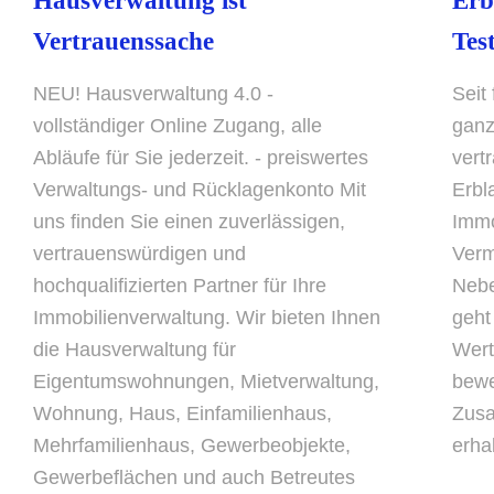
Hausverwaltung ist
Erb
Vertrauenssache
Tes
NEU! Hausverwaltung 4.0 -
Seit
vollständiger Online Zugang, alle
ganz
Abläufe für Sie jederzeit. - preiswertes
vert
Verwaltungs- und Rücklagenkonto Mit
Erbl
uns finden Sie einen zuverlässigen,
Immo
vertrauenswürdigen und
Verm
hochqualifizierten Partner für Ihre
Nebe
Immobilienverwaltung. Wir bieten Ihnen
geht
die Hausverwaltung für
Wert
Eigentumswohnungen, Mietverwaltung,
bewe
Wohnung, Haus, Einfamilienhaus,
Zusa
Mehrfamilienhaus, Gewerbeobjekte,
erha
Gewerbeflächen und auch Betreutes