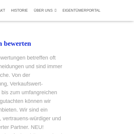
AKT
HISTORIE
ÜBER UNS
EIGENTÜMERPORTAL
n bewerten
wertungen betreffen oft
heidungen und sind immer
che. Von der
ng, Verkaufswert-
 bis zum umfangreichen
gutachten können wir
nbieten. Wir sind ein
r, vertrauens-würdiger und
erter Partner. NEU!