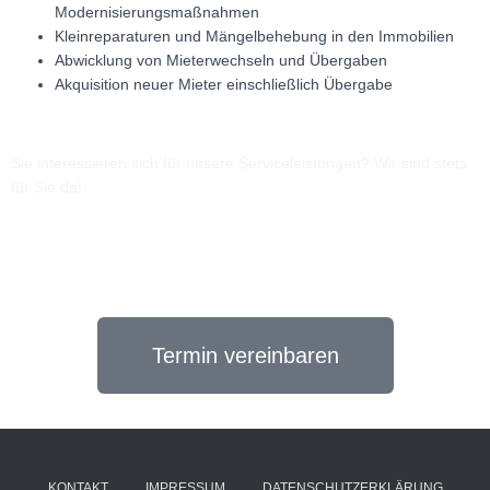
Modernisierungsmaßnahmen
Kleinreparaturen und Mängelbehebung in den Immobilien
Abwicklung von Mieterwechseln und Übergaben
Akquisition neuer Mieter einschließlich Übergabe
Sie interessieren sich für unsere Serviceleistungen? Wir sind stets
für Sie da!
Um Ihnen die perfekte Lösung bieten zu können, benötigen wir
genaue Informationen zu Ihren Anforderungen. Teilen Sie uns mit,
wonach Sie suchen und Sie erhalten die bestmögliche
Unterstützung.
Termin vereinbaren
KONTAKT
IMPRESSUM
DATENSCHUTZERKLÄRUNG