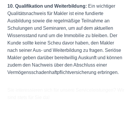
10. Qualifikation und Weiterbildung:
Ein wichtiger
Qualitätsnachweis für Makler ist eine fundierte
Ausbildung sowie die regelmäßige Teilnahme an
Schulungen und Seminaren, um auf dem aktuellen
Wissensstand rund um die Immobilie zu bleiben. Der
Kunde sollte keine Scheu davor haben, den Makler
nach seiner Aus- und Weiterbildung zu fragen. Seriöse
Makler geben darüber bereitwillig Auskunft und können
zudem den Nachweis über den Abschluss einer
Vermögensschadenhaftpflichtversicherung erbringen.
Sie interessieren sich für unsere Serviceleistungen? Wir
sind stets für Sie da!
Um Ihnen die perfekte Lösung bieten zu können,
benötigen wir genaue Informationen zu Ihren
Anforderungen. Teilen Sie uns mit, wonach Sie suchen
und Sie erhalten die bestmögliche Unterstützung.