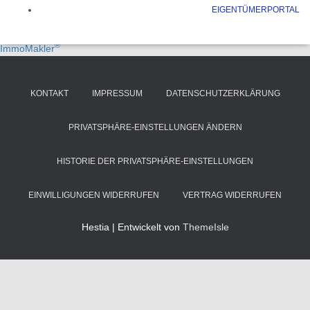
EIGENTÜMERPORTAL
Fragen Sie uns bitte persönlich nach Ihrer Wunsch-Immobilie!
Immobiliendaten-Import und Darstellung für WordPress: WP-
®
ImmoMakler
KONTAKT
IMPRESSUM
DATENSCHUTZERKLÄRUNG
PRIVATSPHÄRE-EINSTELLUNGEN ÄNDERN
HISTORIE DER PRIVATSPHÄRE-EINSTELLUNGEN
EINWILLIGUNGEN WIDERRUFEN
VERTRAG WIDERRUFEN
Hestia | Entwickelt von
ThemeIsle