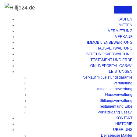
Immobilien­angebot
Alle Immobilien
KAUFEN
MIETEN
VERMIETUNG
VERKAUF
0 Treffer anzeigen
mehr Optionen
IMMOBILIENBEWERTUNG
HAUSVERWALTUNG
STIFTUNGSVERWALTUNG
MERKLISTE
SUCHE ZURÜCKSETZEN
0
TESTAMENT UND ERBE
ONLINEPORTAL CASAVI
LEISTUNGEN
Verkauf mit Leistungsgarantie
Vermietung
Immobilienbewertung
Hausverwaltung
Erstellen Sie hier ein Suchprofil und lassen sich per E-Mail über
Stiftungsverwaltung
neue Ergebnisse benachrichtigen!
Testament und Erbe
Portalzugang Casavi
KONTAKT
HISTORIE
Kein Ergebnis.
ÜBER UNS
Derzeit führen wir keine Immobilie in dieser Rubrik online.
Der seriöse Makler